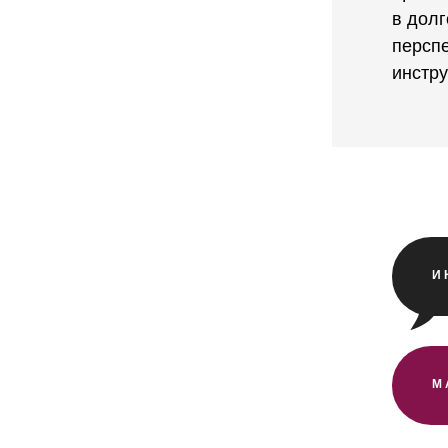
в долг
персп
инстр
И
М