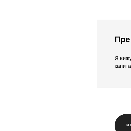
Пре
Я вижу
капита
И