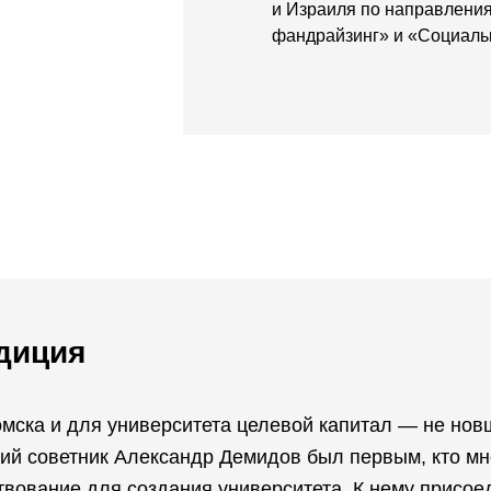
и Израиля по направлени
фандрайзинг» и «Социал
диция
мска и для университета целевой капитал — не новш
ий советник Александр Демидов был первым, кто мн
вование для создания университета. К нему присое