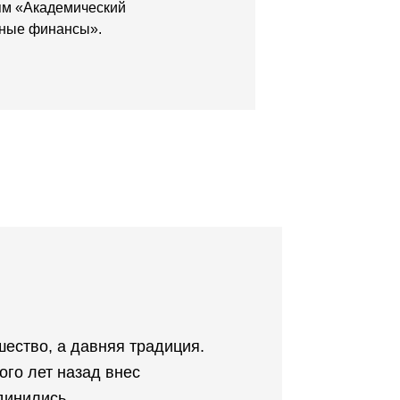
ям «Академический
ьные финансы».
ество, а давняя традиция.
ого лет назад внес
динились