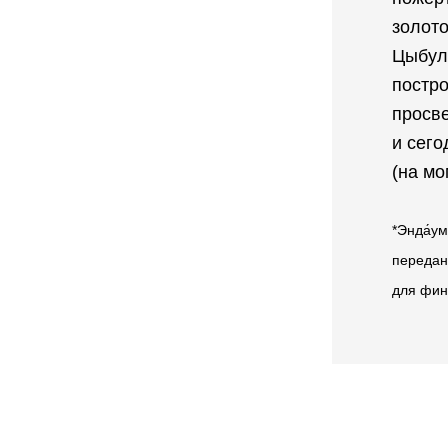
золот
Цыбуль
постро
просве
и сего
(на мо
*Энда́у
передан
для фин