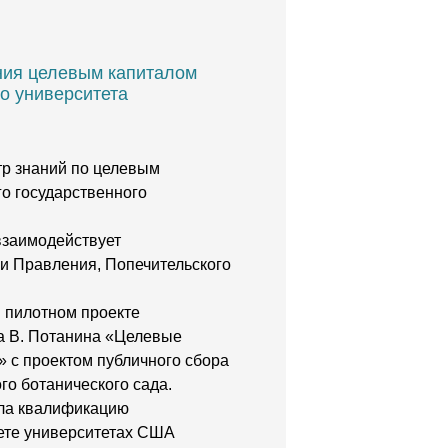
ния целевым капиталом
о университета
тр знаний по целевым
го государственного
взаимодействует
и Правления, Попечительского
 пилотном проекте
а В. Потанина «Целевые
» с проектом публичного сбора
го ботанического сада.
ла квалификацию
ете университетах США