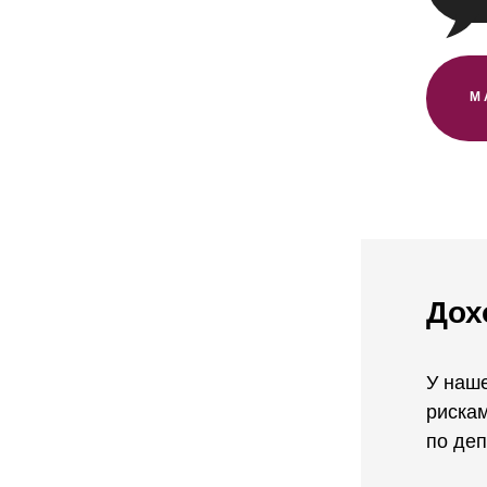
М
Дох
У наш
рискам
по деп