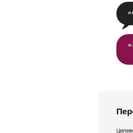
И
М
Пер
Целево