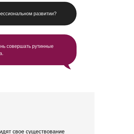
фессиональном развитии?
день совершать рутинные
а.
видят свое существование