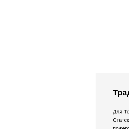
Тра
Для То
Статск
пожерт