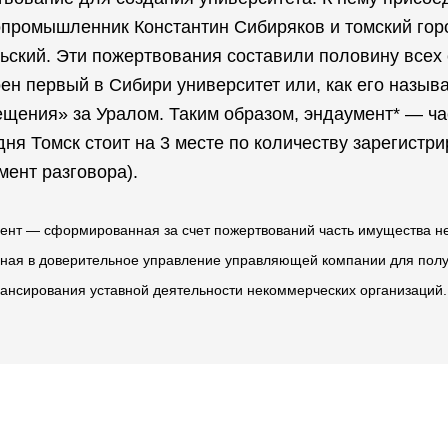
опромышленник Константин Сибиряков и томский гор
ский. Эти пожертвования составили половину всех 
ен первый в Сибири университет или, как его назыв
щения» за Уралом. Таким образом, эндаумент* — час
дня Томск стоит на 3 месте по количеству зарегист
мент разговора).
мент — сформированная за счет пожертвований часть имущества н
ная в доверительное управление управляющей компании для полу
ансирования уставной деятельности некоммерческих организаций.