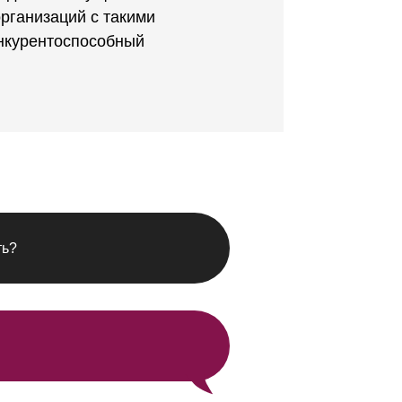
организаций с такими
нкурентоспособный
ть?